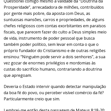
Questionei comigo mesmo a validade da “Doutrina da
Prosperidade”, arrecadadora de milhões, contribuídos
por gente mais pobre, da aposta com Deus, as
suntuosas mansões, carros e propriedades, de alguns
chefes religiosos com contas exorbitantes em paraísos
fiscais, que parecem fazer do culto a Deus simples meio
de vida, instrumento de poder pessoal que busca
também poder político, sem levar em conta o que o
próprio fundador do Cristianismo e de outras religiões
ensinou: “Ninguém pode servir a dois senhores”, a sua
vez gozar de enormes privilégios e mordomias às
custas do sacrifício humano, contrariando a doutrina
que apregoam.
Deveria o Estado intervir quando detectar manipulação
da boa fé do povo, ou perceber visível comércio da fé?
Particularmente creio que sim.
Lembrei-me então desta passagem de Mateus 8:18-20: