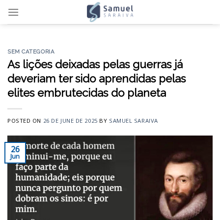
Skip
to
content
SEM CATEGORIA
As lições deixadas pelas guerras já
deveriam ter sido aprendidas pelas
elites embrutecidas do planeta
POSTED ON
26 DE JUNE DE 2025
BY
SAMUEL SARAIVA
26
Jun