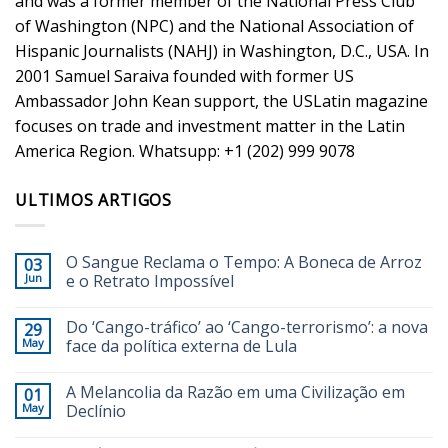
and was a former member of the National Press Club
of Washington (NPC) and the National Association of
Hispanic Journalists (NAHJ) in Washington, D.C., USA. In
2001 Samuel Saraiva founded with former US
Ambassador John Kean support, the USLatin magazine
focuses on trade and investment matter in the Latin
America Region. Whatsupp: +1 (202) 999 9078
ULTIMOS ARTIGOS
O Sangue Reclama o Tempo: A Boneca de Arroz
03
Jun
e o Retrato Impossível
Do ‘Cango-tráfico’ ao ‘Cango-terrorismo’: a nova
29
May
face da política externa de Lula
A Melancolia da Razão em uma Civilização em
01
May
Declínio