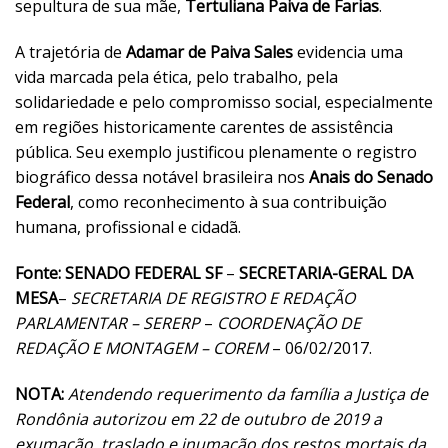
sepultura de sua mãe,
Tertuliana Paiva de Farias
.
A trajetória de
Adamar de Paiva Sales
evidencia uma
vida marcada pela ética, pelo trabalho, pela
solidariedade e pelo compromisso social, especialmente
em regiões historicamente carentes de assistência
pública. Seu exemplo justificou plenamente o registro
biográfico dessa notável brasileira nos
Anais do Senado
Federal
, como reconhecimento à sua contribuição
humana, profissional e cidadã.
Fonte: SENADO FEDERAL SF
–
SECRETARIA-GERAL DA
MESA
–
SECRETARIA DE REGISTRO E REDAÇÃO
PARLAMENTAR – SERERP
–
COORDENAÇÃO DE
REDAÇÃO E MONTAGEM – COREM
– 06/02/2017.
NOTA:
Atendendo requerimento da família a Justiça de
Rondônia autorizou em 22 de outubro de 2019 a
exumação, traslado e inumação dos restos mortais da