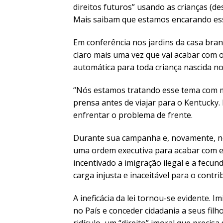
direitos futuros” usando as crianças (d
Mais saibam que estamos encarando ess
Em conferência nos jardins da casa bran
claro mais uma vez que vai acabar com o
automática para toda criança nascida n
“Nós estamos tratando esse tema com m
prensa antes de viajar para o Kentucky
enfrentar o problema de frente.
Durante sua campanha e, novamente, no
uma ordem executiva para acabar com ess
incentivado a imigração ilegal e a fecu
carga injusta e inaceitável para o contri
A ineficácia da lei tornou-se evidente. 
no País e conceder cidadania a seus fil
ridículo, um “direito” imoral que precisa