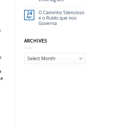
O Caminho Silencioso
24
Apr
e o Ruído que nos
Governa
a
ARCHIVES
Archives
s
a
se