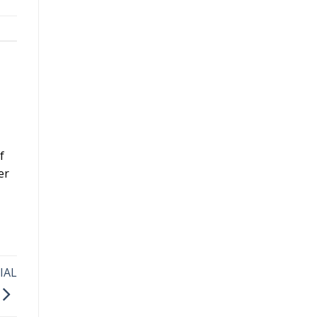
f
er
IAL