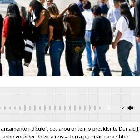
-:--
1x
Powered By
GSpee
rancamente ridículo”, declarou ontem o presidente Donald J.
ando você decide vir a nossa terra procriar para obter