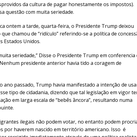
esprovidos da cultura de pagar honestamente os impostos).
a questão com muita seriedade.
ca ontem a tarde, quarta-feira, o Presidente Trump deixou
 que chamou de “ridículo” referindo-se a política de conces
os Estados Unidos.
uita seriedade,” Disse o Presidente Trump em conferencia
. Nenhum presidente anterior havia tido a coragem de
 ano passado, Trump havia manifestado a intenção de usa
e tipo de cidadania, dizendo que tal legislação em vigor t
ndação em larga escala de “bebês âncora”, resultando numa
buinte.
Imigrantes ilegais não podem votar, no entanto podem procri
hos por haverem nascido em território americano. Isso é
 ser corrigido imediatamente através de uma política realista