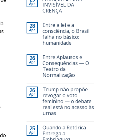
Apr
INVISÍVEL DA
CRENÇA
da
Entre a lei e a
28
Apr
consciência, o Brasil
as
falha no básico:
humanidade
Entre Aplausos e
26
Apr
Consequências — O
Teatro da
Normalização
Trump não propõe
26
Apr
revogar o voto
feminino — o debate
,
real está no acesso às
urnas
Quando a Retórica
25
Apr
Entrega a
ndo
Embriaguez