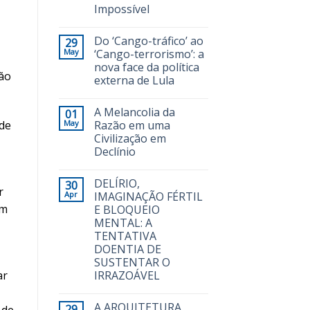
Impossível
Do ‘Cango-tráfico’ ao
29
May
‘Cango-terrorismo’: a
nova face da política
são
externa de Lula
A Melancolia da
01
 de
May
Razão em uma
Civilização em
Declínio
DELÍRIO,
30
r
Apr
IMAGINAÇÃO FÉRTIL
em
E BLOQUEIO
MENTAL: A
TENTATIVA
DOENTIA DE
SUSTENTAR O
ar
IRRAZOÁVEL
A ARQUITETURA
29
 de