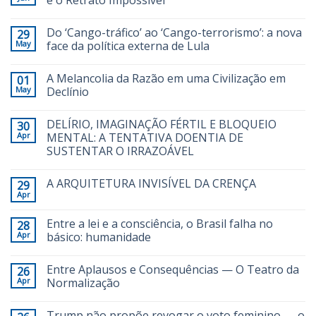
Do ‘Cango-tráfico’ ao ‘Cango-terrorismo’: a nova
29
May
face da política externa de Lula
A Melancolia da Razão em uma Civilização em
01
May
Declínio
DELÍRIO, IMAGINAÇÃO FÉRTIL E BLOQUEIO
30
Apr
MENTAL: A TENTATIVA DOENTIA DE
SUSTENTAR O IRRAZOÁVEL
A ARQUITETURA INVISÍVEL DA CRENÇA
29
Apr
Entre a lei e a consciência, o Brasil falha no
28
Apr
básico: humanidade
Entre Aplausos e Consequências — O Teatro da
26
Apr
Normalização
Trump não propõe revogar o voto feminino — o