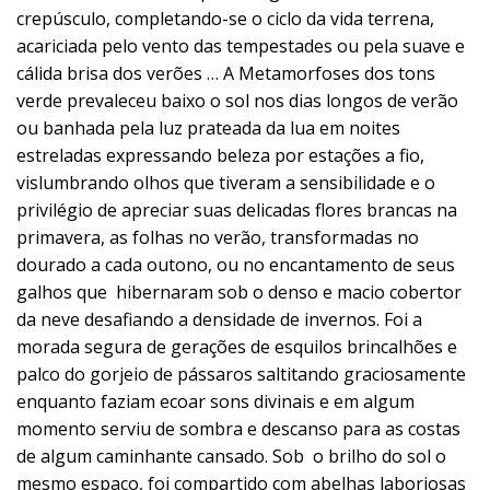
crepúsculo, completando-se o ciclo da vida terrena,
acariciada pelo vento das tempestades ou pela suave e
cálida brisa dos verões … A Metamorfoses dos tons
verde prevaleceu baixo o sol nos dias longos de verão
ou banhada pela luz prateada da lua em noites
estreladas expressando beleza por estações a fio,
vislumbrando olhos que tiveram a sensibilidade e o
privilégio de apreciar suas delicadas flores brancas na
primavera, as folhas no verão, transformadas no
dourado a cada outono, ou no encantamento de seus
galhos que hibernaram sob o denso e macio cobertor
da neve desafiando a densidade de invernos. Foi a
morada segura de gerações de esquilos brincalhões e
palco do gorjeio de pássaros saltitando graciosamente
enquanto faziam ecoar sons divinais e em algum
momento serviu de sombra e descanso para as costas
de algum caminhante cansado. Sob o brilho do sol o
mesmo espaço, foi compartido com abelhas laboriosas