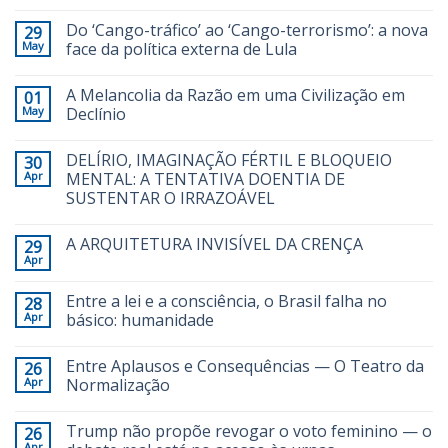
Do ‘Cango-tráfico’ ao ‘Cango-terrorismo’: a nova
29
May
face da política externa de Lula
A Melancolia da Razão em uma Civilização em
01
May
Declínio
DELÍRIO, IMAGINAÇÃO FÉRTIL E BLOQUEIO
30
Apr
MENTAL: A TENTATIVA DOENTIA DE
SUSTENTAR O IRRAZOÁVEL
A ARQUITETURA INVISÍVEL DA CRENÇA
29
Apr
Entre a lei e a consciência, o Brasil falha no
28
Apr
básico: humanidade
Entre Aplausos e Consequências — O Teatro da
26
Apr
Normalização
Trump não propõe revogar o voto feminino — o
26
Apr