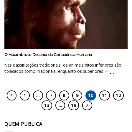
O Assombroso Declínio da Consciência Humana
Nas classificações tradicionais, os animais ditos inferiores são
tipificados como irracionais, enquanto os superiores — [...]
1
…
7
8
9
10
11
12
13
…
19
QUEM PUBLICA