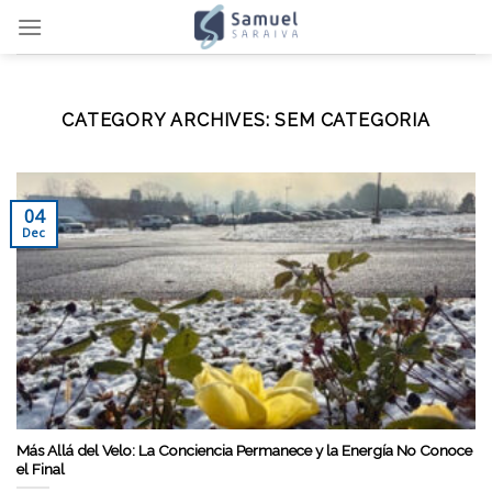
Skip
to
content
CATEGORY ARCHIVES:
SEM CATEGORIA
04
Dec
Más Allá del Velo: La Conciencia Permanece y la Energía No Conoce
el Final